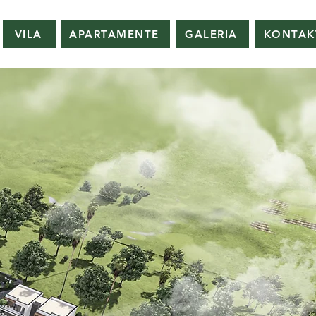
VILA
APARTAMENTE
GALERIA
KONTAK